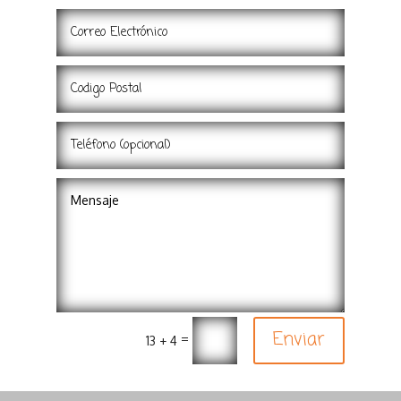
Enviar
=
13 + 4