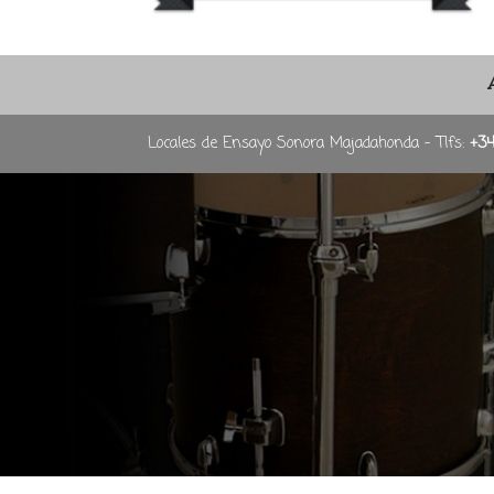
Locales de Ensayo Sonora Majadahonda - Tlfs:
+3