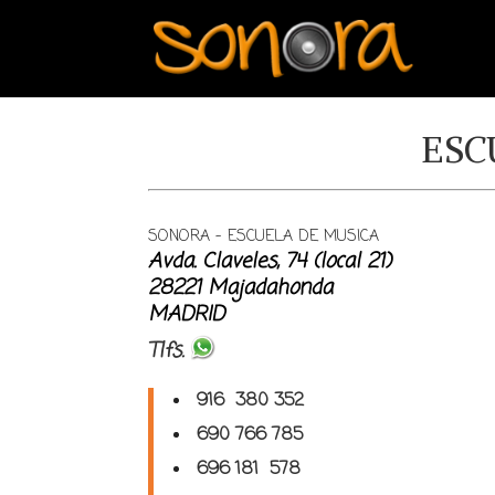
ESC
SONORA – ESCUELA DE MUSICA
Avda. Claveles, 74 (local 21)
28221 Majadahonda
MADRID
Tlfs.
916 380 352
690 766 785
696 181 578